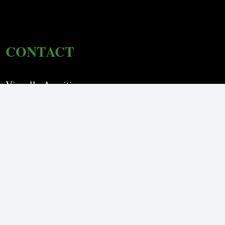
CONTACT
Vianello Aperitivo
Diepenhorstlaan 10-B
2288 EW Rijswijk
Tel: 06-11 08 65 79
Email:
info@c2cu.nl
KvK: 92471986
Btw: NL866062579B01
Openingstijden
Maandag t/m Vrijdag 09:00 – 17:00