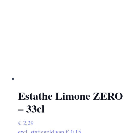
Estathe Limone ZERO
– 33cl
€
2,29
excl. statiegeld van
€
0,15