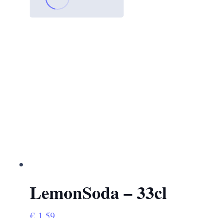
LemonSoda – 33cl
€
1,59