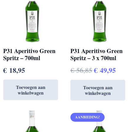
P31 Aperitivo Green
P31 Aperitivo Green
Spritz – 700ml
Spritz – 3 x 700ml
Oorspronkel
Huid
€
18,95
€
49,95
€
56,85
prijs
prijs
Toevoegen aan
Toevoegen aan
was:
is:
winkelwagen
winkelwagen
€ 56,85.
€ 49,
AANBIEDING!