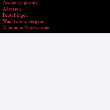
Accountgegevens
Adressen
Bestellingen
Wachtwoord vergeten
Algemene Voorwaarden
Voor de producten met alcohol.
Geniet, maar drink met mate.
Om deze product te kunnen kopen
moet je 18 jaar of ouder zijn.
© C2CU | Coffee & Drinks d’Italia