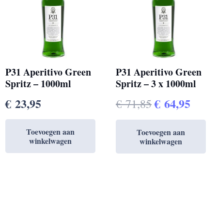
P31 Aperitivo Green
P31 Aperitivo Green
Spritz – 1000ml
Spritz – 3 x 1000ml
Oorspronkel
Huid
€
23,95
€
64,95
€
71,85
prijs
prijs
Toevoegen aan
Toevoegen aan
was:
is:
winkelwagen
winkelwagen
€ 71,85.
€ 64,