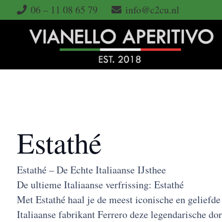
06 – 11 08 65 79
info@c2cu.nl
Estathé
Estathé – De Echte Italiaanse IJsthee
De ultieme Italiaanse verfrissing: Estathé
Met Estathé haal je de meest iconische en geliefde
Italiaanse fabrikant Ferrero deze legendarische do