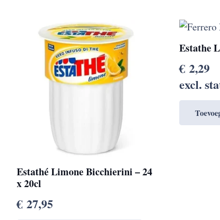
Estathe L
€
2,29
excl. st
Toevoe
Estathé Limone Bicchierini – 24
x 20cl
€
27,95