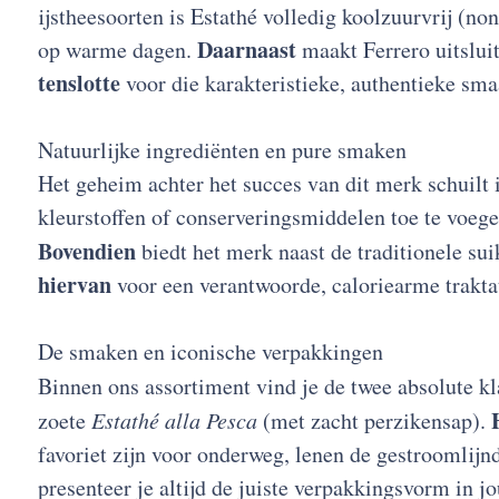
ijstheesoorten is Estathé volledig koolzuurvrij (non
Daarnaast
op warme dagen.
maakt Ferrero uitsluit
tenslotte
voor die karakteristieke, authentieke sma
Natuurlijke ingrediënten en pure smaken
Het geheim achter het succes van dit merk schuilt 
kleurstoffen of conserveringsmiddelen toe te voege
Bovendien
biedt het merk naast de traditionele su
hiervan
voor een verantwoorde, caloriearme traktati
De smaken en iconische verpakkingen
Binnen ons assortiment vind je de twee absolute kla
zoete
Estathé alla Pesca
(met zacht perzikensap).
favoriet zijn voor onderweg, lenen de gestroomlijnd
presenteer je altijd de juiste verpakkingsvorm in j