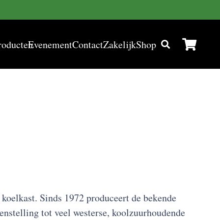
roducten
Evenement
Contact
Zakelijk
Shop
of koelkast. Sinds 1972 produceert de bekende
genstelling tot veel westerse, koolzuurhoudende