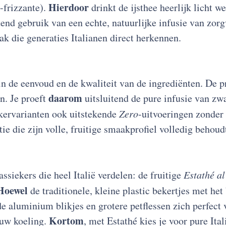
Hierdoor
-frizzante).
drinkt de ijsthee heerlijk licht 
end gebruik van een echte, natuurlijke infusie van zorg
ak die generaties Italianen direct herkennen.
in de eenvoud en de kwaliteit van de ingrediënten. De 
daarom
n. Je proeft
uitsluitend de pure infusie van zw
ikervarianten ook uitstekende
Zero
-uitvoeringen zonder
e die zijn volle, fruitige smaakprofiel volledig behoud
ssiekers die heel Italië verdelen: de fruitige
Estathé a
Hoewel
de traditionele, kleine plastic bekertjes met het
e aluminium blikjes en grotere petflessen zich perfect 
Kortom
ouw koeling.
, met Estathé kies je voor pure It