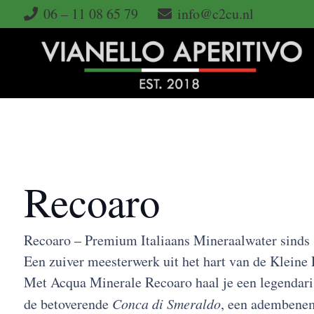
06 – 11 08 65 79
info@c2cu.nl
Recoaro
Recoaro – Premium Italiaans Mineraalwater sinds
Een zuiver meesterwerk uit het hart van de Klein
Met Acqua Minerale Recoaro haal je een legendaris
de betoverende
Conca di Smeraldo
, een adembenem