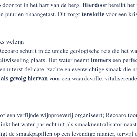
Hierdoor
 door tot in het hart van de berg.
bereikt het 
tenslotte
en puur en onaangetast. Dit zorgt
voor een kri
ks welzijn
ecoaro schuilt in de unieke geologische reis die het wa
immers
 uitwisseling plaats. Het water neemt
een perfec
en uiterst delicate, zachte en evenwichtige smaak die n
als gevolg hiervan
t
voor een waardevolle, vitaliserende
 of een verfijnde wijnproeverij organiseert; Recoaro toon
linkt het water pas echt uit als smaakneutralisator naas
igt de smaakpapillen op een levendige manier, terwijl 