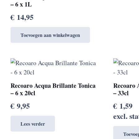
– 6 x 1L
€
14,95
Toevoegen aan winkelwagen
Recoaro Acqua Brillante Tonica
Recoaro A
– 6 x 20cl
– 33cl
€
9,95
€
1,59
excl. st
Lees verder
Toevoe