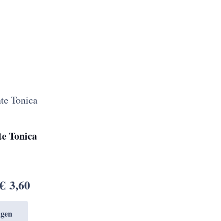
te Tonica
lijke
dige
s
€
3,60
agen
,95.