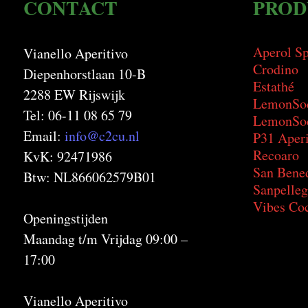
CONTACT
PROD
Aperol Sp
Vianello Aperitivo
Crodino
Diepenhorstlaan 10-B
Estathé
2288 EW Rijswijk
LemonSo
Tel: 06-11 08 65 79
LemonSod
Email:
info@c2cu.nl
P31 Aperi
Recoaro
KvK: 92471986
San Bene
Btw: NL866062579B01
Sanpelleg
Vibes Coc
Openingstijden
Maandag t/m Vrijdag 09:00 –
17:00
Vianello Aperitivo