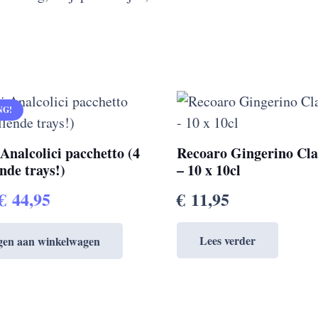
NG!
 Analcolici pacchetto (4
Recoaro Gingerino Cl
ende trays!)
– 10 x 10cl
Oorspronkelijke
Huidige
€
44,95
€
11,95
prijs
prijs
Lees verder
gen aan winkelwagen
was:
is:
€ 51,80.
€ 44,95.