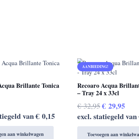
AANBIEDING!
cqua Brillante Tonica
Recoaro Acqua Brillan
– Tray 24 x 33cl
Oorspronke
Hui
€
29,95
€
32,95
prijs
prij
atiegeld van
€
0,15
excl. statiegeld van
was:
is:
gen aan winkelwagen
Toevoegen aan winkelw
€ 32,95.
€ 29