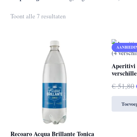
Toont alle 7 resultaten
AANBIEDI
Aperitivi
verschill
€
51,80
Toevoe
Recoaro Acqua Brillante Tonica