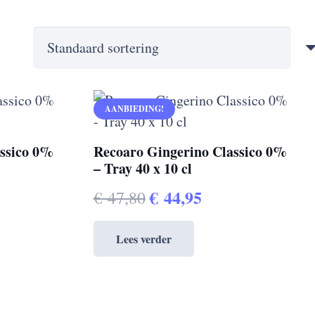
AANBIEDING!
assico 0%
Recoaro Gingerino Classico 0%
– Tray 40 x 10 cl
Oorspronkelijke
Huidige
€
44,95
€
47,80
prijs
prijs
Lees verder
was:
is:
€ 47,80.
€ 44,95.