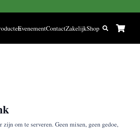
roducten
Evenement
Contact
Zakelijk
Shop
nk
ar zijn om te serveren. Geen mixen, geen gedoe,