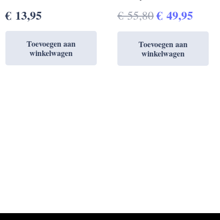
Oorspronkel
Huid
€
13,95
€
49,95
€
55,80
prijs
prijs
Toevoegen aan
Toevoegen aan
was:
is:
winkelwagen
winkelwagen
€ 55,80.
€ 49,