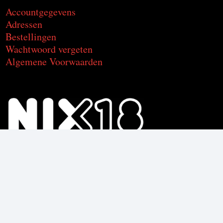
Accountgegevens
Adressen
Bestellingen
Wachtwoord vergeten
Algemene Voorwaarden
Voor de producten met alcohol.
Geniet, maar drink met mate.
Om deze product te kunnen kopen
moet je 18 jaar of ouder zijn.