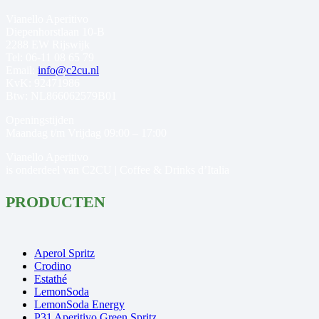
Vianello Aperitivo
Diepenhorstlaan 10-B
2288 EW Rijswijk
Tel: 06-11 08 65 79
Email:
info@c2cu.nl
KvK: 92471986
Btw: NL866062579B01
Openingstijden
Maandag t/m Vrijdag 09:00 – 17:00
Vianello Aperitivo
is onderdeel van C2CU | Coffee & Drinks d’Italia
PRODUCTEN
Aperol Spritz
Crodino
Estathé
LemonSoda
LemonSoda Energy
P31 Aperitivo Green Spritz