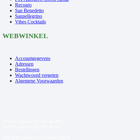
Recoaro
San Benedetto
Sanpellegrino
Vibes Cocktails
WEBWINKEL
Accountgegevens
Adressen
Bestellingen
Wachtwoord vergeten
Algemene Voorwaarden
Voor de producten met alcohol.
Geniet, maar drink met mate.
Om deze product te kunnen kopen