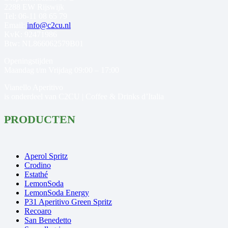
2288 EW Rijswijk
Tel: 06-11 08 65 79
Email:
info@c2cu.nl
KvK: 92471986
Btw: NL866062579B01
Openingstijden
Maandag t/m Vrijdag 09:00 – 17:00
Vianello Aperitivo
is onderdeel van C2CU | Coffee & Drinks d’Italia
PRODUCTEN
Aperol Spritz
Crodino
Estathé
LemonSoda
LemonSoda Energy
P31 Aperitivo Green Spritz
Recoaro
San Benedetto