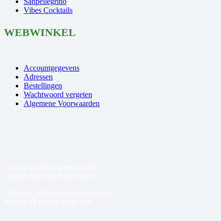
Sanpellegrino
Vibes Cocktails
WEBWINKEL
Accountgegevens
Adressen
Bestellingen
Wachtwoord vergeten
Algemene Voorwaarden
Voor de producten met alcohol.
Geniet, maar drink met mate.
Om deze product te kunnen kopen
moet je 18 jaar of ouder zijn.