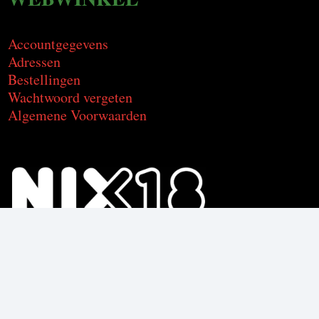
Accountgegevens
Adressen
Bestellingen
Wachtwoord vergeten
Algemene Voorwaarden
Voor de producten met alcohol.
Geniet, maar drink met mate.
Om deze product te kunnen kopen