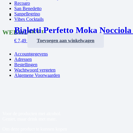
Recoaro
San Benedetto
Sanpellegrino
Vibes Cocktails
Bialetti Perfetto Moka Nocciol
WEBWINKEL
€
7,49
Toevoegen aan winkelwagen
Accountgegevens
Adressen
Bestellingen
Wachtwoord vergeten
Algemene Voorwaarden
Voor de producten met alcohol.
Geniet, maar drink met mate.
Om deze product te kunnen kopen