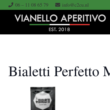
06 – 11 08 65 79
info@c2cu.nl
Bialetti Perfetto