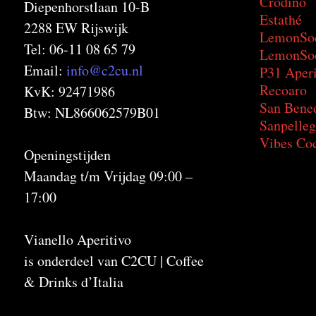
Crodino
Diepenhorstlaan 10-B
Estathé
2288 EW Rijswijk
LemonSo
Tel: 06-11 08 65 79
LemonSod
Email:
info@c2cu.nl
P31 Aperi
Recoaro
KvK: 92471986
San Bene
Btw: NL866062579B01
Sanpelleg
Vibes Coc
Openingstijden
Maandag t/m Vrijdag 09:00 –
17:00
Vianello Aperitivo
is onderdeel van C2CU | Coffee
& Drinks d’Italia