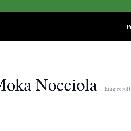
P
 Moka Nocciola
Enig result