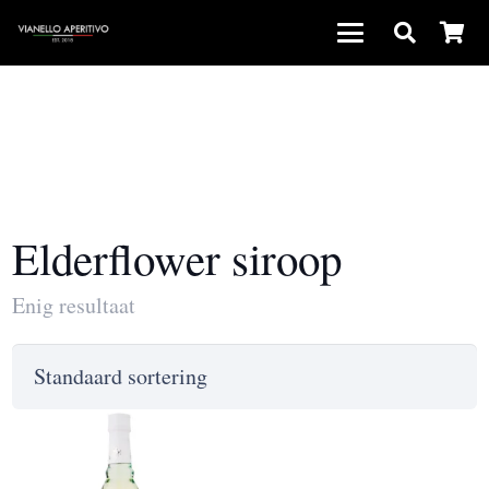
Elderflower siroop
Enig resultaat