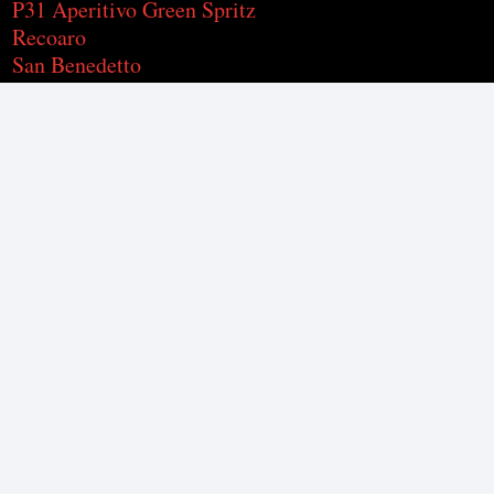
P31 Aperitivo Green Spritz
Recoaro
San Benedetto
Sanpellegrino
Vibes Cocktails
WEBWINKEL
Accountgegevens
Adressen
Bestellingen
Wachtwoord vergeten
Algemene Voorwaarden