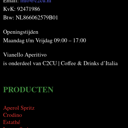
Email:
info@c2cu.nl
KvK: 92471986
Btw: NL866062579B01
Openingstijden
Maandag t/m Vrijdag 09:00 – 17:00
Vianello Aperitivo
is onderdeel van C2CU | Coffee & Drinks d’Italia
PRODUCTEN
Aperol Spritz
Crodino
Estathé