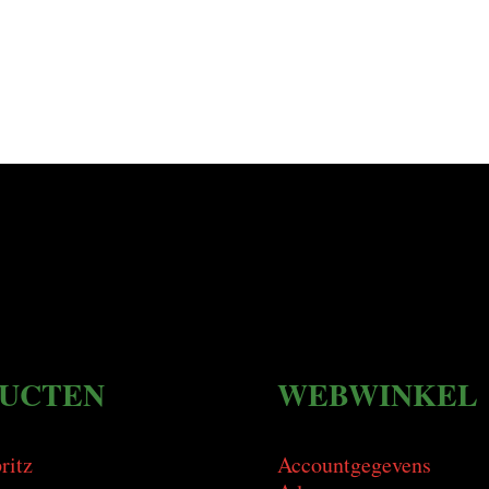
UCTEN
WEBWINKEL
ritz
Accountgegevens