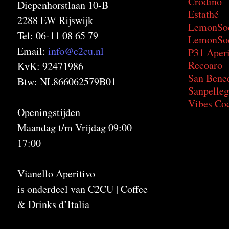
Crodino
Diepenhorstlaan 10-B
Estathé
2288 EW Rijswijk
LemonSo
Tel: 06-11 08 65 79
LemonSod
Email:
info@c2cu.nl
P31 Aperi
Recoaro
KvK: 92471986
San Bene
Btw: NL866062579B01
Sanpelleg
Vibes Coc
Openingstijden
Maandag t/m Vrijdag 09:00 –
17:00
Vianello Aperitivo
is onderdeel van C2CU | Coffee
& Drinks d’Italia