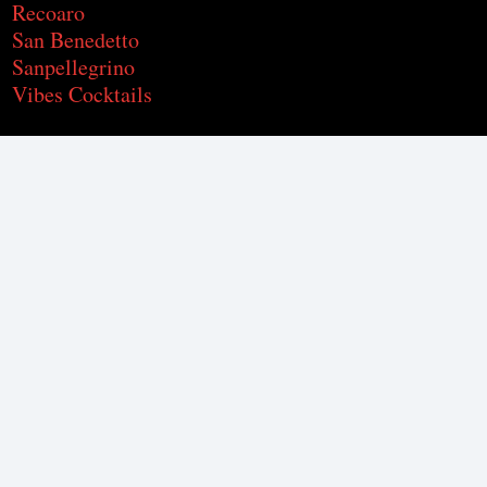
Recoaro
San Benedetto
Sanpellegrino
Vibes Cocktails
WEBWINKEL
Accountgegevens
Adressen
Bestellingen
Wachtwoord vergeten
Algemene Voorwaarden