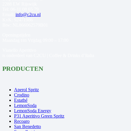
2288 EW Rijswijk
Tel: 06-11 08 65 79
Email:
info@c2cu.nl
KvK: 92471986
Btw: NL866062579B01
Openingstijden
Maandag t/m Vrijdag 09:00 – 17:00
Vianello Aperitivo
is onderdeel van C2CU | Coffee & Drinks d’Italia
PRODUCTEN
Aperol Spritz
Crodino
Estathé
LemonSoda
LemonSoda Energy
P31 Aperitivo Green Spritz
Recoaro
San Benedetto