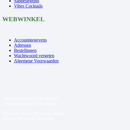
Sanpellegrino
Vibes Cocktails
WEBWINKEL
Accountgegevens
Adressen
Bestellingen
Wachtwoord vergeten
Algemene Voorwaarden
Voor de producten met alcohol.
Geniet, maar drink met mate.
Om deze product te kunnen kopen
moet je 18 jaar of ouder zijn.