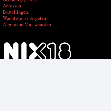
Adressen
Bestellingen
Wachtwoord vergeten
Algemene Voorwaarden
Voor de producten met alcohol.
Geniet, maar drink met mate.
Om deze product te kunnen kopen
moet je 18 jaar of ouder zijn.