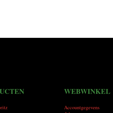
UCTEN
WEBWINKEL
ritz
Accountgegevens