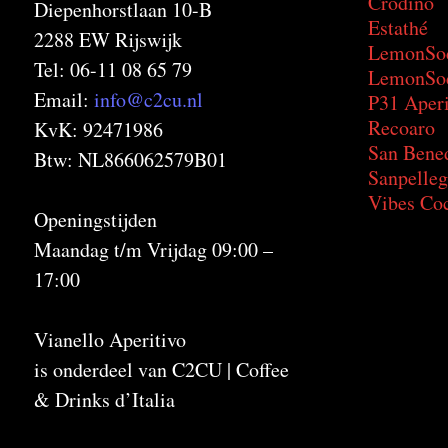
Crodino
Diepenhorstlaan 10-B
Estathé
2288 EW Rijswijk
LemonSo
Tel: 06-11 08 65 79
LemonSod
Email:
info@c2cu.nl
P31 Aperi
Recoaro
KvK: 92471986
San Bene
Btw: NL866062579B01
Sanpelleg
Vibes Coc
Openingstijden
Maandag t/m Vrijdag 09:00 –
17:00
Vianello Aperitivo
is onderdeel van C2CU | Coffee
& Drinks d’Italia