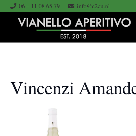
06 – 11 08 65 79
info@c2cu.nl
Vincenzi Amande