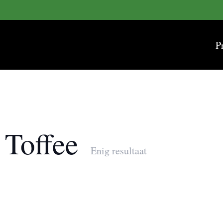
P
 Toffee
Enig resultaat