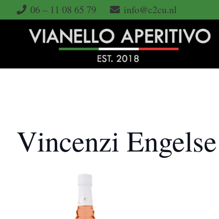
06 – 11 08 65 79
info@c2cu.nl
Vincenzi Engelse