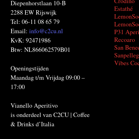
Crodino
Diepenhorstlaan 10-B
Estathé
2288 EW Rijswijk
LemonSo
Tel: 06-11 08 65 79
LemonSod
Email:
info@c2cu.nl
P31 Aperi
Recoaro
KvK: 92471986
San Bene
Btw: NL866062579B01
Sanpelleg
Vibes Coc
Openingstijden
Maandag t/m Vrijdag 09:00 –
17:00
Vianello Aperitivo
is onderdeel van C2CU | Coffee
& Drinks d’Italia