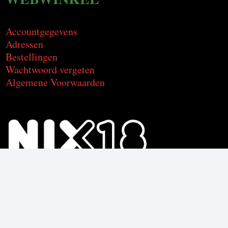
Accountgegevens
Adressen
Bestellingen
Wachtwoord vergeten
Algemene Voorwaarden
Voor de producten met alcohol.
Geniet, maar drink met mate.
Om deze product te kunnen kopen