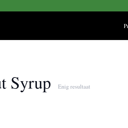
P
t Syrup
Enig resultaat