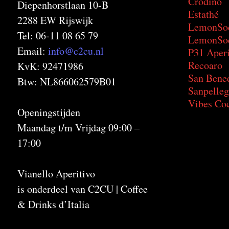
Crodino
Diepenhorstlaan 10-B
Estathé
2288 EW Rijswijk
LemonSo
Tel: 06-11 08 65 79
LemonSod
Email:
info@c2cu.nl
P31 Aperi
Recoaro
KvK: 92471986
San Bene
Btw: NL866062579B01
Sanpelleg
Vibes Coc
Openingstijden
Maandag t/m Vrijdag 09:00 –
17:00
Vianello Aperitivo
is onderdeel van C2CU | Coffee
& Drinks d’Italia