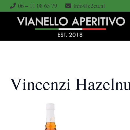
06 – 11 08 65 79
info@c2cu.nl
Vincenzi Hazelnu