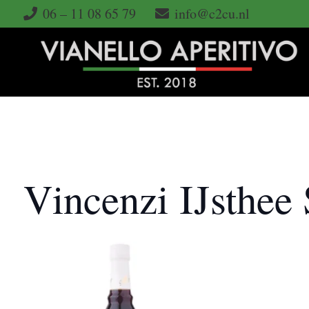
06 – 11 08 65 79
info@c2cu.nl
Vincenzi IJsthee