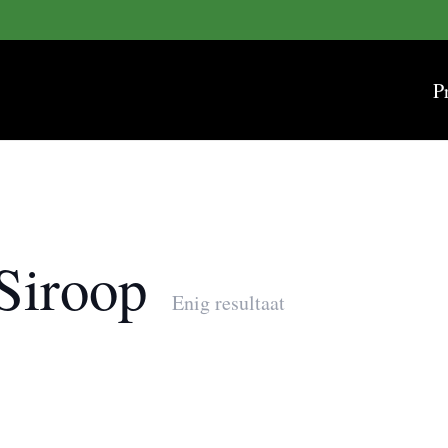
P
 Siroop
Enig resultaat