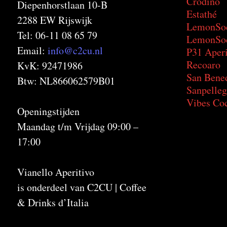
Crodino
Diepenhorstlaan 10-B
Estathé
2288 EW Rijswijk
LemonSo
Tel: 06-11 08 65 79
LemonSod
Email:
info@c2cu.nl
P31 Aperi
Recoaro
KvK: 92471986
San Bene
Btw: NL866062579B01
Sanpelleg
Vibes Coc
Openingstijden
Maandag t/m Vrijdag 09:00 –
17:00
Vianello Aperitivo
is onderdeel van C2CU | Coffee
& Drinks d’Italia