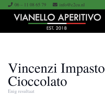
06 – 11 08 65 79
info@c2cu.nl
Vincenzi Impasto
Cioccolato
Enig resultaat