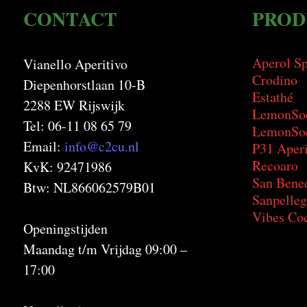
CONTACT
PROD
Aperol Sp
Vianello Aperitivo
Crodino
Diepenhorstlaan 10-B
Estathé
2288 EW Rijswijk
LemonSo
Tel: 06-11 08 65 79
LemonSod
Email:
info@c2cu.nl
P31 Aperi
Recoaro
KvK: 92471986
San Bene
Btw: NL866062579B01
Sanpelleg
Vibes Coc
Openingstijden
Maandag t/m Vrijdag 09:00 –
17:00