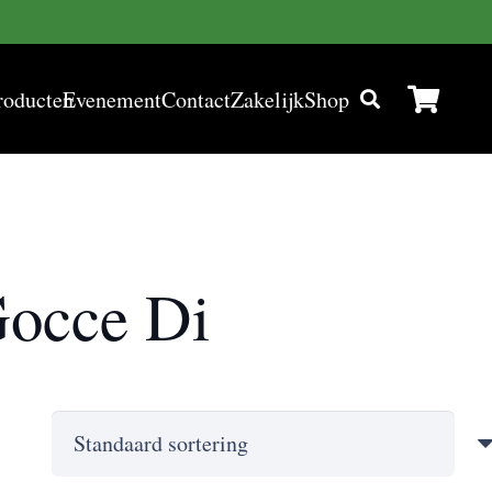
roducten
Evenement
Contact
Zakelijk
Shop
Gocce Di