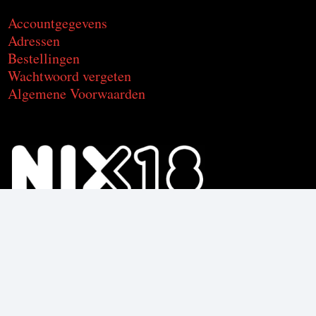
Accountgegevens
Adressen
Bestellingen
Wachtwoord vergeten
Algemene Voorwaarden
Voor de producten met alcohol.
Geniet, maar drink met mate.
Om deze product te kunnen kopen
moet je 18 jaar of ouder zijn.