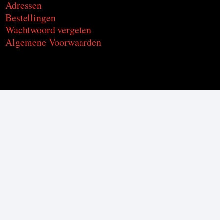
Adressen
Bestellingen
Wachtwoord vergeten
Algemene Voorwaarden
Voor de producten met alcohol.
Geniet, maar drink met mate.
Om deze product te kunnen kopen
moet je 18 jaar of ouder zijn.
© C2CU | Coffee & Drinks d’Italia