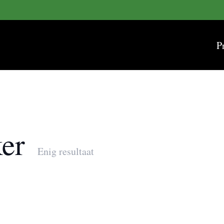
P
ker
Enig resultaat