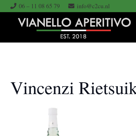
06 – 11 08 65 79
info@c2cu.nl
Vincenzi Rietsui