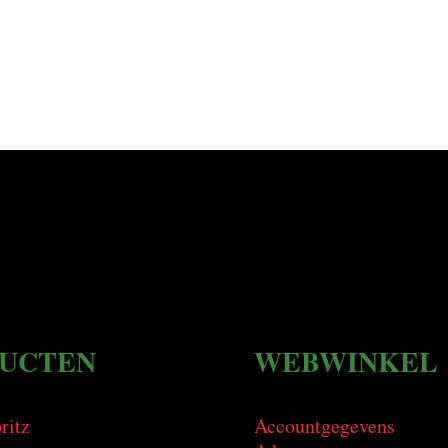
UCTEN
WEBWINKEL
ritz
Accountgegevens