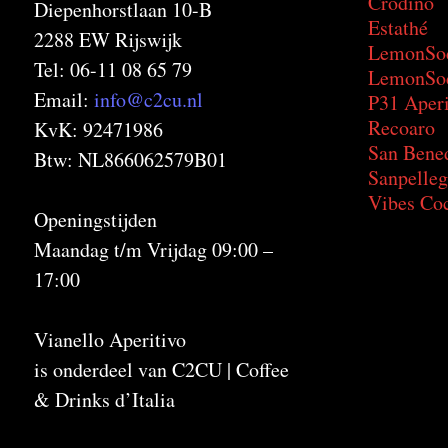
Crodino
Diepenhorstlaan 10-B
Estathé
2288 EW Rijswijk
LemonSo
Tel: 06-11 08 65 79
LemonSod
Email:
info@c2cu.nl
P31 Aperi
Recoaro
KvK: 92471986
San Bene
Btw: NL866062579B01
Sanpelleg
Vibes Coc
Openingstijden
Maandag t/m Vrijdag 09:00 –
17:00
Vianello Aperitivo
is onderdeel van C2CU | Coffee
& Drinks d’Italia