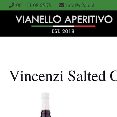
06 – 11 08 65 79
info@c2cu.nl
Vincenzi Salted 