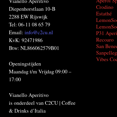
Aperol Sp
Vianello Aperitivo
Crodino
Diepenhorstlaan 10-B
Estathé
2288 EW Rijswijk
LemonSo
Tel: 06-11 08 65 79
LemonSod
Email:
info@c2cu.nl
P31 Aperi
Recoaro
KvK: 92471986
San Bene
Btw: NL866062579B01
Sanpelleg
Vibes Coc
Openingstijden
Maandag t/m Vrijdag 09:00 –
17:00
Vianello Aperitivo
is onderdeel van C2CU | Coffee
& Drinks d’Italia