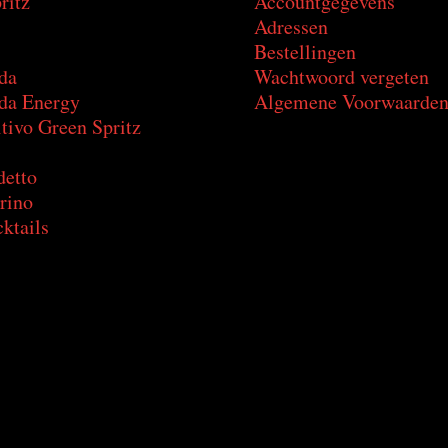
ritz
Accountgegevens
Adressen
Bestellingen
da
Wachtwoord vergeten
a Energy
Algemene Voorwaarde
tivo Green Spritz
detto
rino
ktails