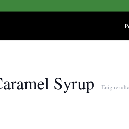
P
Caramel Syrup
Enig result