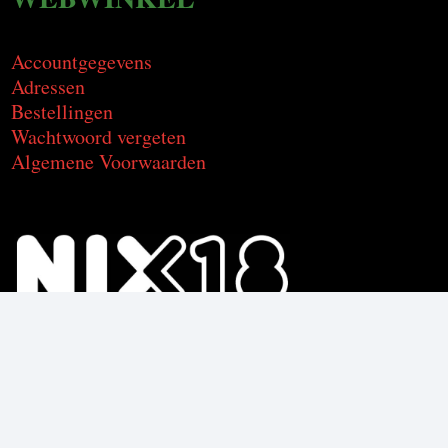
Accountgegevens
Adressen
Bestellingen
Wachtwoord vergeten
Algemene Voorwaarden
Voor de producten met alcohol.
Geniet, maar drink met mate.
Om deze product te kunnen kopen