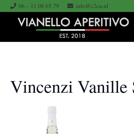
06 – 11 08 65 79
info@c2cu.nl
Vincenzi Vanille