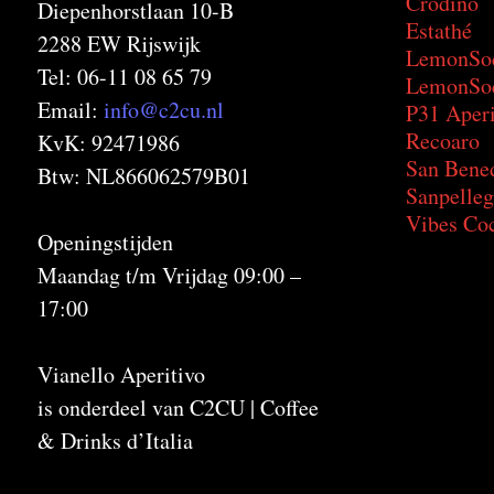
Crodino
Diepenhorstlaan 10-B
Estathé
2288 EW Rijswijk
LemonSo
Tel: 06-11 08 65 79
LemonSod
Email:
info@c2cu.nl
P31 Aperi
Recoaro
KvK: 92471986
San Bene
Btw: NL866062579B01
Sanpelleg
Vibes Coc
Openingstijden
Maandag t/m Vrijdag 09:00 –
17:00
Vianello Aperitivo
is onderdeel van C2CU | Coffee
& Drinks d’Italia