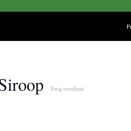
P
 Siroop
Enig resultaat