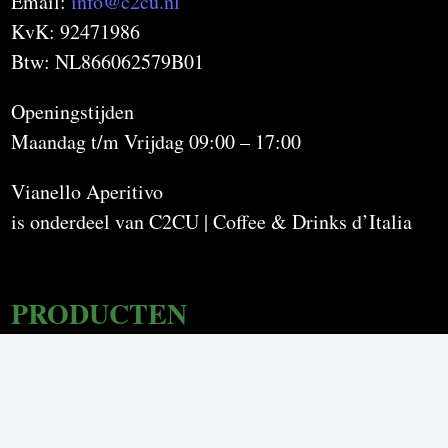
Email:
info@c2cu.nl
KvK: 92471986
Btw: NL866062579B01
Openingstijden
Maandag t/m Vrijdag 09:00 – 17:00
Vianello Aperitivo
is onderdeel van C2CU | Coffee & Drinks d’Italia
PRODUCTEN
Aperol Spritz
Crodino
Estathé