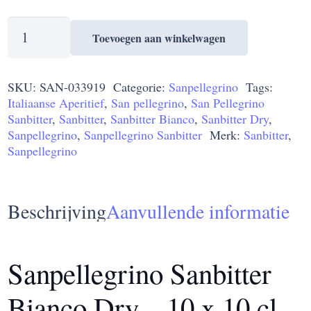
Sanpellegrino
Toevoegen aan winkelwagen
Sanbitter
Bianco
SKU:
SAN-033919
Categorie:
Sanpellegrino
Tags:
0%
Italiaanse Aperitief
,
San pellegrino
,
San Pellegrino
-
Sanbitter
,
Sanbitter
,
Sanbitter Bianco
,
Sanbitter Dry
,
10
Sanpellegrino
,
Sanpellegrino Sanbitter
Merk:
Sanbitter
,
x
Sanpellegrino
10cl
aantal
Beschrijving
Aanvullende informatie
Sanpellegrino Sanbitter
Bianco Dry – 10 x 10 cl