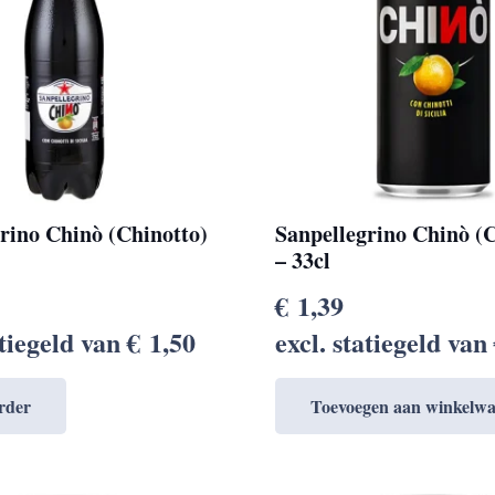
rino Chinò (Chinotto)
Sanpellegrino Chinò (C
L
– 33cl
€
1,39
atiegeld van
€
1,50
excl. statiegeld van
rder
Toevoegen aan winkelw