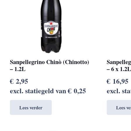
Sanpellegrino Chinò (Chinotto)
Sanpelleg
– 1.2L
– 6 x 1.2
€
2,95
€
16,95
excl. statiegeld van
€
0,25
excl. st
Lees verder
Lees ve