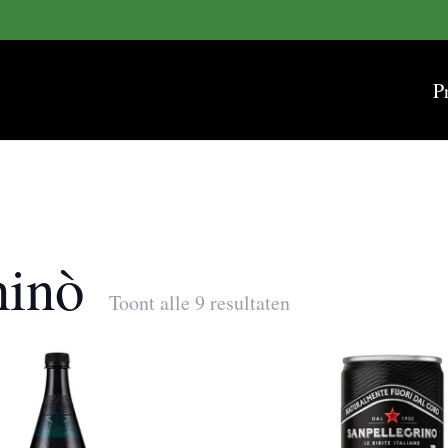
P
hinò
Toont alle 9 resultaten