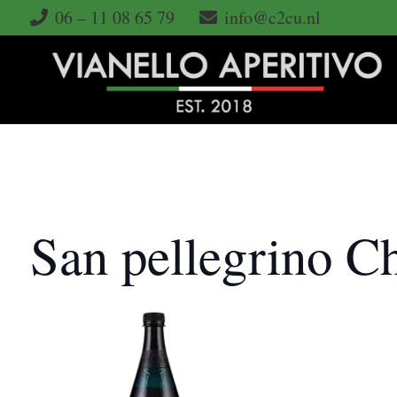
06 – 11 08 65 79
info@c2cu.nl
San pellegrino C