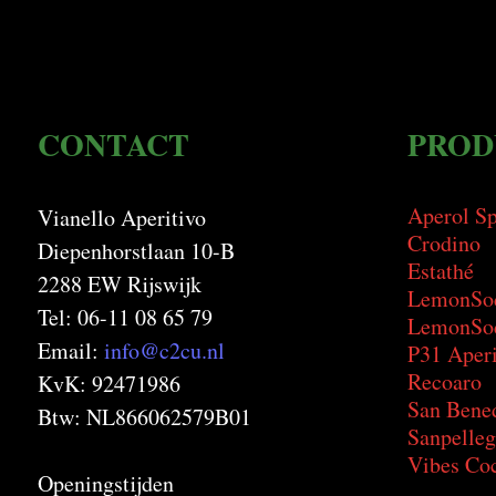
CONTACT
PROD
Aperol Sp
Vianello Aperitivo
Crodino
Diepenhorstlaan 10-B
Estathé
2288 EW Rijswijk
LemonSo
Tel: 06-11 08 65 79
LemonSod
Email:
info@c2cu.nl
P31 Aperi
Recoaro
KvK: 92471986
San Bene
Btw: NL866062579B01
Sanpelleg
Vibes Coc
Openingstijden