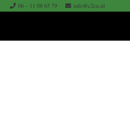
06 – 11 08 65 79
info@c2cu.nl