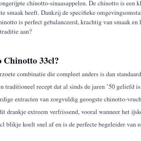
ongerijpte chinotto-sinaasappelen. De chinotto is een kle
zoete smaak heeft. Dankzij de specifieke omgevingsomst
inotto is perfect gebalanceerd, krachtig van smaak en l
traditie aan?
 Chinotto 33cl?
rzoete combinatie die compleet anders is dan standaard
traditioneel recept dat al sinds de jaren ’50 geliefd is
ige extracten van zorgvuldig geoogste chinotto-vruch
it drankje extreem verfrissend, vooral wanneer het ijs
 blikje koelt snel af en is de perfecte begeleider van e