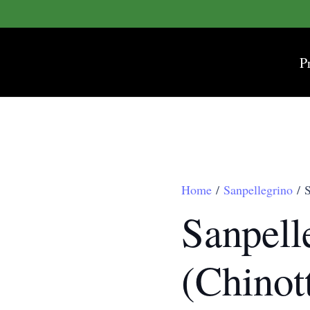
P
Home
/
Sanpellegrino
/ S
Sanpell
(Chinot