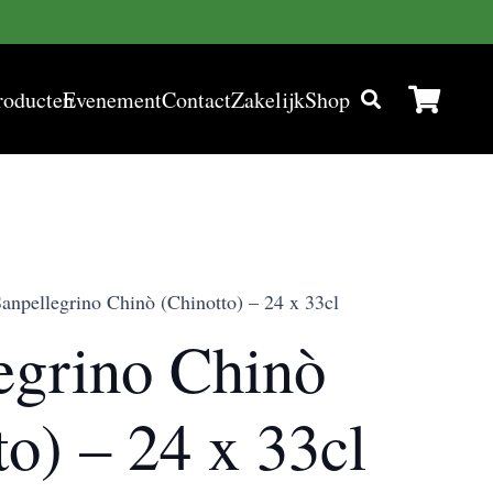
roducten
Evenement
Contact
Zakelijk
Shop
anpellegrino Chinò (Chinotto) – 24 x 33cl
egrino Chinò
to) – 24 x 33cl