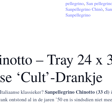
pellegrino
,
San pellegrin
24
Sanpellegrino Chinò
,
San
x
Sanpellegrino
33cl
aantal
notto – Tray 24 x 3
nse ‘Cult’-Drankje
Sanpellegrino Chinotto (33 cl)
Italiaanse klassieker?
i
k ontstond al in de jaren ’50 en is sindsdien niet meer