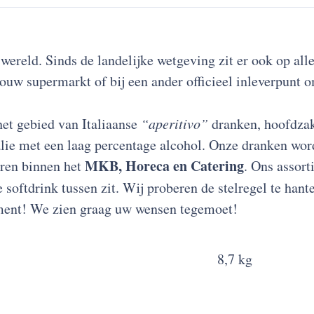
wereld. Sinds de landelijke wetgeving zit er ook op all
ouw supermarkt of bij een ander officieel inleverpunt om
het gebied van Italiaanse
“aperitivo”
dranken, hoofdzake
talie met een laag percentage alcohol. Onze dranken wo
MKB, Horeca en Catering
oren binnen het
. Ons assort
e softdrink tussen zit. Wij proberen de stelregel te han
iment! We zien graag uw wensen tegemoet!
8,7 kg