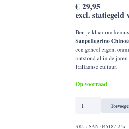
€
29,95
excl. statiegeld
Ben je klaar om kennis
Sanpellegrino Chinott
een geheel eigen, onm
ontstond al in de jaren
Italiaanse cultuur.
Op voorraad
Sanpellegrino
Toevoege
Chinò
(Chinotto)
SKU:
SAN-045187-24x
-