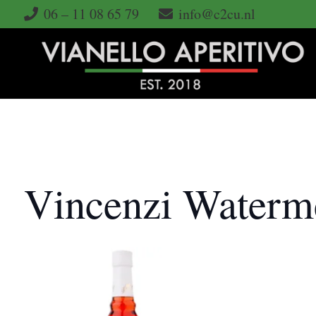
06 – 11 08 65 79
info@c2cu.nl
Vincenzi Waterm