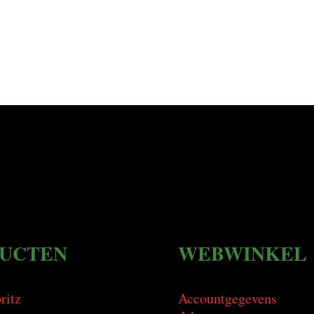
UCTEN
WEBWINKEL
ritz
Accountgegevens