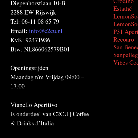
Crodino
Diepenhorstlaan 10-B
Estathé
2288 EW Rijswijk
LemonSo
Tel: 06-11 08 65 79
LemonSod
Email:
info@c2cu.nl
P31 Aperi
Recoaro
KvK: 92471986
San Bene
Btw: NL866062579B01
Sanpelleg
Vibes Coc
Openingstijden
Maandag t/m Vrijdag 09:00 –
17:00
Vianello Aperitivo
is onderdeel van C2CU | Coffee
& Drinks d’Italia