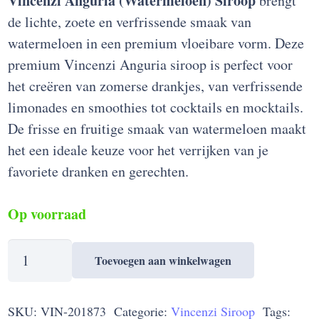
Vincenzi Anguria (Watermeloen) Siroop
brengt
de lichte, zoete en verfrissende smaak van
watermeloen in een premium vloeibare vorm. Deze
premium Vincenzi Anguria siroop is perfect voor
het creëren van zomerse drankjes, van verfrissende
limonades en smoothies tot cocktails en mocktails.
De frisse en fruitige smaak van watermeloen maakt
het een ideale keuze voor het verrijken van je
favoriete dranken en gerechten.
Op voorraad
Vincenzi
Toevoegen aan winkelwagen
Anguria
(Watermeloen)
SKU:
VIN-201873
Categorie:
Vincenzi Siroop
Tags:
Siroop