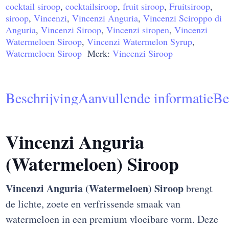
cocktail siroop
,
cocktailsiroop
,
fruit siroop
,
Fruitsiroop
,
700ml
siroop
,
Vincenzi
,
Vincenzi Anguria
,
Vincenzi Sciroppo di
aantal
Anguria
,
Vincenzi Siroop
,
Vincenzi siropen
,
Vincenzi
Watermeloen Siroop
,
Vincenzi Watermelon Syrup
,
Watermeloen Siroop
Merk:
Vincenzi Siroop
Beschrijving
Aanvullende informatie
Be
Vincenzi Anguria
(Watermeloen) Siroop
Vincenzi Anguria (Watermeloen) Siroop
brengt
de lichte, zoete en verfrissende smaak van
watermeloen in een premium vloeibare vorm. Deze