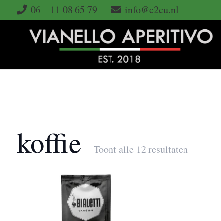
06 – 11 08 65 79
info@c2cu.nl
koffie
Toont alle 12 resultaten