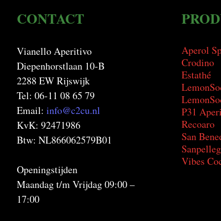
CONTACT
PROD
Aperol Sp
Vianello Aperitivo
Crodino
Diepenhorstlaan 10-B
Estathé
2288 EW Rijswijk
LemonSo
Tel: 06-11 08 65 79
LemonSod
Email:
info@c2cu.nl
P31 Aperi
Recoaro
KvK: 92471986
San Bene
Btw: NL866062579B01
Sanpelleg
Vibes Coc
Openingstijden
Maandag t/m Vrijdag 09:00 –
17:00