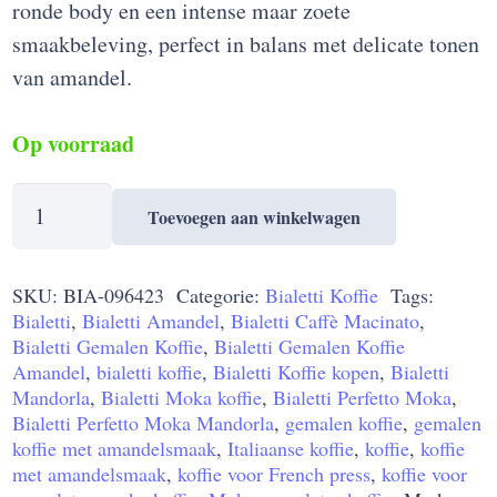
ronde body en een intense maar zoete
smaakbeleving, perfect in balans met delicate tonen
van amandel.
Op voorraad
Bialetti
Toevoegen aan winkelwagen
Perfetto
Moka
SKU:
BIA-096423
Categorie:
Bialetti Koffie
Tags:
Mandorla
Bialetti
,
Bialetti Amandel
,
Bialetti Caffè Macinato
,
Koffie
Bialetti Gemalen Koffie
,
Bialetti Gemalen Koffie
250
Amandel
,
bialetti koffie
,
Bialetti Koffie kopen
,
Bialetti
gram
Mandorla
,
Bialetti Moka koffie
,
Bialetti Perfetto Moka
,
Bialetti Perfetto Moka Mandorla
,
gemalen koffie
,
gemalen
aantal
koffie met amandelsmaak
,
Italiaanse koffie
,
koffie
,
koffie
met amandelsmaak
,
koffie voor French press
,
koffie voor