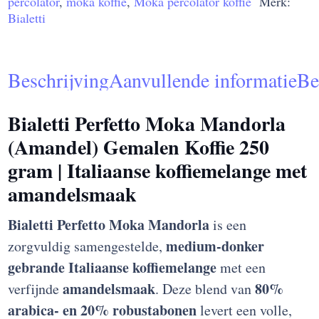
percolator
,
moka koffie
,
Moka percolator koffie
Merk:
Bialetti
Beschrijving
Aanvullende informatie
Be
Bialetti Perfetto Moka Mandorla
(Amandel) Gemalen Koffie 250
gram
| Italiaanse koffiemelange met
amandelsmaak
Bialetti Perfetto Moka Mandorla
is een
medium-donker
zorgvuldig samengestelde,
gebrande Italiaanse koffiemelange
met een
amandelsmaak
80%
verfijnde
. Deze blend van
arabica- en 20% robustabonen
levert een volle,