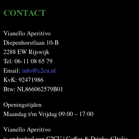
CONTACT
Vianello Aperitivo
Diepenhorstlaan 10-B
2288 EW Rijswijk
Tel: 06-11 08 65 79
Email:
info@c2cu.nl
KvK: 92471986
Btw: NL866062579B01
Openingstijden
Maandag t/m Vrijdag 09:00 – 17:00
Vianello Aperitivo
is onderdeel van C2CU | Coffee & Drinks d’Italia