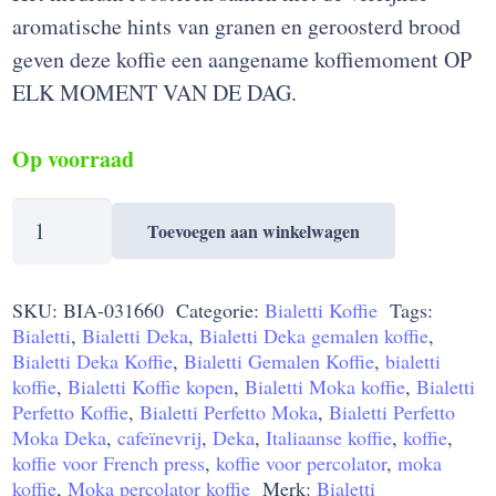
aromatische hints van granen en geroosterd brood
geven deze koffie een aangename koffiemoment OP
ELK MOMENT VAN DE DAG.
Op voorraad
Bialetti
Toevoegen aan winkelwagen
Perfetto
Moka
SKU:
BIA-031660
Categorie:
Bialetti Koffie
Tags:
Deka
Bialetti
,
Bialetti Deka
,
Bialetti Deka gemalen koffie
,
Koffie
Bialetti Deka Koffie
,
Bialetti Gemalen Koffie
,
bialetti
250gr
koffie
,
Bialetti Koffie kopen
,
Bialetti Moka koffie
,
Bialetti
aantal
Perfetto Koffie
,
Bialetti Perfetto Moka
,
Bialetti Perfetto
Moka Deka
,
cafeïnevrij
,
Deka
,
Italiaanse koffie
,
koffie
,
koffie voor French press
,
koffie voor percolator
,
moka
koffie
,
Moka percolator koffie
Merk:
Bialetti