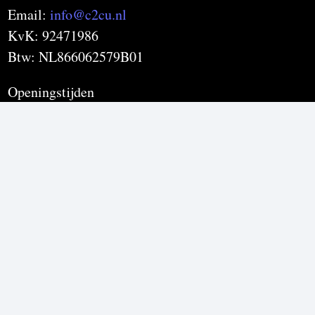
Email:
info@c2cu.nl
KvK: 92471986
Btw: NL866062579B01
Openingstijden
Maandag t/m Vrijdag 09:00 – 17:00
Vianello Aperitivo
is onderdeel van C2CU | Coffee & Drinks d’Italia
PRODUCTEN
Aperol Spritz
Crodino
Estathé