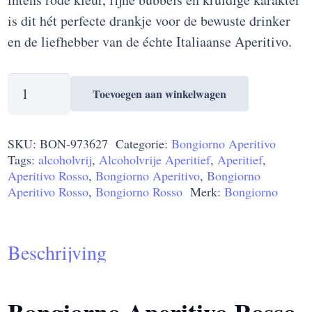
is dit hét perfecte drankje voor de bewuste drinker
en de liefhebber van de échte Italiaanse Aperitivo.
Bongiorno
Toevoegen aan winkelwagen
Aperitivo
Rosso
SKU:
BON-973627
Categorie:
Bongiorno Aperitivo
0%
Tags:
alcoholvrij
,
Alcoholvrije Aperitief
,
Aperitief
,
-
Aperitivo Rosso
,
Bongiorno Aperitivo
,
Bongiorno
6
Aperitivo Rosso
,
Bongiorno Rosso
Merk:
Bongiorno
x
10cl
Beschrijving
aantal
Bongiorno Aperitivo Rosso