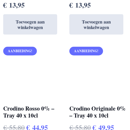
€
13,95
€
13,95
Toevoegen aan
Toevoegen aan
winkelwagen
winkelwagen
AANBIEDING!
AANBIEDING!
Crodino Rosso 0% –
Crodino Originale 0%
Tray 40 x 10cl
– Tray 40 x 10cl
Oorspronkelijke
Huidige
Oorspronkel
Huid
€
44,95
€
49,95
€
55,80
€
55,80