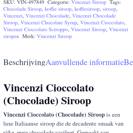
SKU:
VIN-497849
Categorie:
Vincenzi Siroop
Tags:
Siroop
Chocolade Siroop
,
koffie siroop
,
koffiesiroop
,
siroop
,
700ml
Vincenzi
,
Vincenzi Chocolade
,
Vincenzi Chocolade
aantal
Siroop
,
Vincenzi Chocolate Syrup
,
Vincenzi Cioccolato
,
Vincenzi Cioccolato Sciroppo
,
Vincenzi Siroop
,
Vincenzi
siropen
Merk:
Vincenzi Siroop
Beschrijving
Aanvullende informatie
Be
Vincenzi Cioccolato
(Chocolade) Siroop
Vincenzi Cioccolato (Chocolade) Siroop
is een
luxe Italiaanse siroop die de decadente smaak van
rijke, pure chocolade vastlegt. Gemaakt van