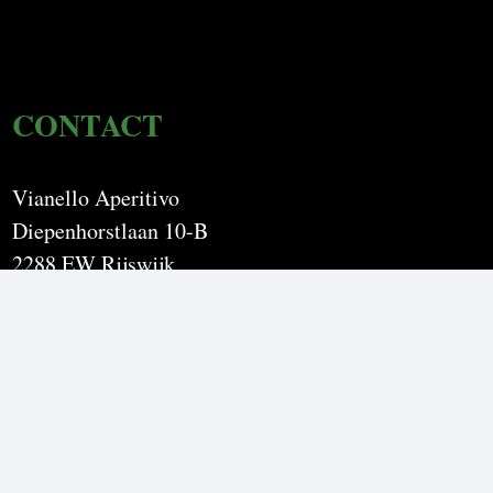
CONTACT
Vianello Aperitivo
Diepenhorstlaan 10-B
2288 EW Rijswijk
Tel: 06-11 08 65 79
Email:
info@c2cu.nl
KvK: 92471986
Btw: NL866062579B01
Openingstijden
Maandag t/m Vrijdag 09:00 – 17:00