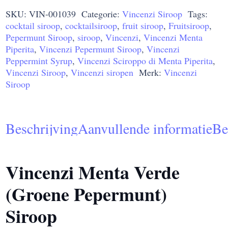
SKU:
VIN-001039
Categorie:
Vincenzi Siroop
Tags:
(Groene
cocktail siroop
,
cocktailsiroop
,
fruit siroop
,
Fruitsiroop
,
Pepermunt)
Pepermunt Siroop
,
siroop
,
Vincenzi
,
Vincenzi Menta
Siroop
Piperita
,
Vincenzi Pepermunt Siroop
,
Vincenzi
700ml
Peppermint Syrup
,
Vincenzi Sciroppo di Menta Piperita
,
Vincenzi Siroop
,
Vincenzi siropen
Merk:
Vincenzi
aantal
Siroop
Beschrijving
Aanvullende informatie
Be
Vincenzi Menta Verde
(Groene Pepermunt)
Siroop